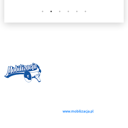
Magazyn MOBILIZACJA
jest projektem, którego idea zrodziła się w
połowie 2004 roku. Od tamtego czasu, zebraliśmy zespół młodych
twórców – dziennikarzy rozsianych po całej Polsce i nie tylko (Dublin,
Londyn), którzy w styczniu 2005 roku dostali możliwość publikowania
swoich tekstów na stronie serwisu
www.mobilizacja.pl
. W zamyśle miało
to być pismo w klasycznej – papierowej formie. Idąc jednak z duchem
czasu, dzięki możliwościom jakie daje dzisiaj Internet, zespół skupił się na
stworzeniu strony internetowej, będącej miejscem naszych rekomendacji