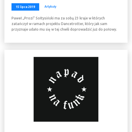
Artykuły
15 lipca 2019
Paweł „Prozi” Sołtysiński ma za sobą 23 kraje w których
zatańczył w ramach projektu Dancetrotter, który jak sam
przyznaje udało mu się w tej chwili doprowadzić już do połowy.