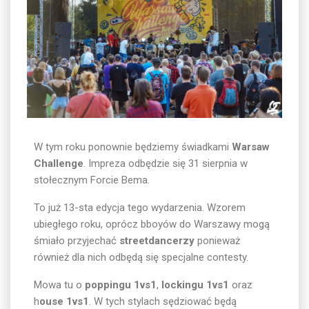
W tym roku ponownie będziemy świadkami
Warsaw
Challenge
. Impreza odbędzie się 31 sierpnia w
stołecznym Forcie Bema.
To już 13-sta edycja tego wydarzenia. Wzorem
ubiegłego roku, oprócz bboyów do Warszawy mogą
śmiało przyjechać
streetdancerzy
ponieważ
również dla nich odbędą się specjalne contesty.
Mowa tu o
poppingu 1vs1
,
lockingu 1vs1
oraz
h
ouse 1vs1
. W tych stylach sędziować będą