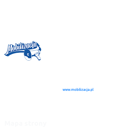
Magazyn MOBILIZACJA
jest projektem, którego idea zrodziła się w
połowie 2004 roku. Od tamtego czasu, zebraliśmy zespół młodych
twórców – dziennikarzy rozsianych po całej Polsce i nie tylko (Dublin,
Londyn), którzy w styczniu 2005 roku dostali możliwość publikowania
swoich tekstów na stronie serwisu
www.mobilizacja.pl
. W zamyśle miało
to być pismo w klasycznej – papierowej formie. Idąc jednak z duchem
czasu, dzięki możliwościom jakie daje dzisiaj Internet, zespół skupił się na
stworzeniu strony internetowej, będącej miejscem naszych rekomendacji
oraz serwisem informacyjnym.
Mapa strony