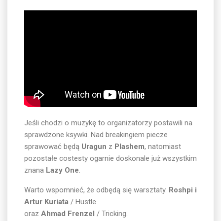
Jeśli chodzi o muzykę to organizatorzy postawili na
sprawdzone ksywki. Nad breakingiem piecze
sprawować będą
Uragun
z
Plashem
, natomiast
pozostałe costesty ogarnie doskonale już wszystkim
znana
Lazy One
.
Warto wspomnieć, że odbędą się warsztaty.
Roshpi i
Artur Kuriata
/ Hustle
oraz
Ahmad Frenzel
/ Tricking.