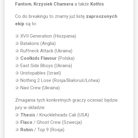
Fantom
,
Krzysiek Chamera
a także
Kothis
.
Co do breakingu to znamy już listę
zaproszonych
ekip
są to:
✰ XVII Generation (Hiszpania)
✰ Batalions (Anglia)
✰ Ruffneck Attack (Ukraina)
✰
Coolkids Flavour
(Polska)
✰ East Side Bboys (Ukraina)
✰ Unstopables (Izrael)
✰ Nothing 2 Lose (Rosja/Białoruś/Łotwa)
✰ Navi Crew (Ukraina)
Zmagania tych konkretnych graczy oceniać będzie
jury w składzie
✰
Thesis
/ Knuckleheads Cali (USA)
✰
Flaco
/ Ghost Crew (Szwecja)
✰
Robin
/ Top 9 (Rosja)