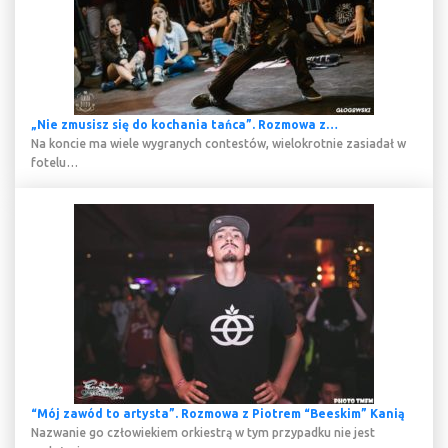
„Nie zmusisz się do kochania tańca”. Rozmowa z…
Na koncie ma wiele wygranych contestów, wielokrotnie zasiadał w
fotelu…
“Mój zawód to artysta”. Rozmowa z Piotrem “Beeskim” Kanią
Nazwanie go człowiekiem orkiestrą w tym przypadku nie jest