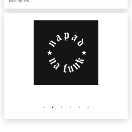
nadużyciem.…