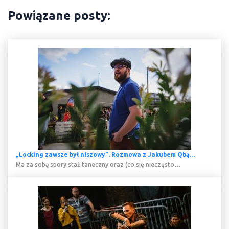
Powiązane posty:
„Locking zawsze był niszowy”. Rozmowa z Jakubem Qbą…
Ma za sobą spory staż taneczny oraz (co się nieczęsto…