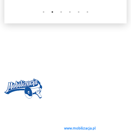
Magazyn MOBILIZACJA
jest projektem, którego idea zrodziła się w
połowie 2004 roku. Od tamtego czasu, zebraliśmy zespół młodych
twórców – dziennikarzy rozsianych po całej Polsce i nie tylko (Dublin,
Londyn), którzy w styczniu 2005 roku dostali możliwość publikowania
swoich tekstów na stronie serwisu
www.mobilizacja.pl
. W zamyśle miało