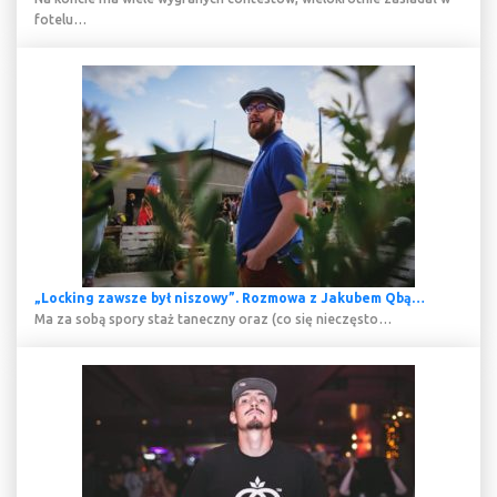
fotelu…
„Locking zawsze był niszowy”. Rozmowa z Jakubem Qbą…
Ma za sobą spory staż taneczny oraz (co się nieczęsto…