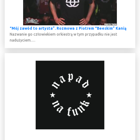
“Mój zawód to artysta”. Rozmowa z Piotrem “Beeskim” Kanią
Nazwanie go człowiekiem orkiestrą w tym przypadku nie jest
nadużyciem.…