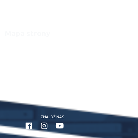
to być pismo w klasycznej – papierowej formie. Idąc jednak z duchem
czasu, dzięki możliwościom jakie daje dzisiaj Internet, zespół skupił się na
stworzeniu strony internetowej, będącej miejscem naszych rekomendacji
oraz serwisem informacyjnym.
Mapa strony
Strona Główna
Aktualności
Kontakt
Wydarzenia
Artykuły
ZNAJDŹ NAS