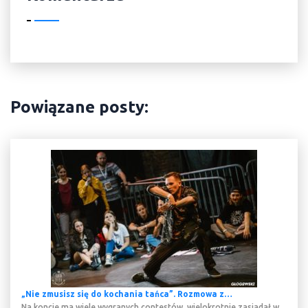
Powiązane posty:
„Nie zmusisz się do kochania tańca”. Rozmowa z…
Na koncie ma wiele wygranych contestów, wielokrotnie zasiadał w