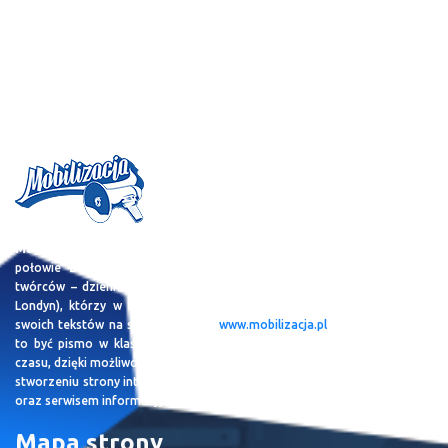
Magazyn MOBILIZACJA
jest projektem, którego idea zrodziła się w
połowie 2004 roku. Od tamtego czasu, zebraliśmy zespół młodych
twórców – dziennikarzy rozsianych po całej Polsce i nie tylko (Dublin,
Londyn), którzy w styczniu 2005 roku dostali możliwość publikowania
swoich tekstów na stronie serwisu
www.mobilizacja.pl
. W zamyśle miało
to być pismo w klasycznej – papierowej formie. Idąc jednak z duchem
czasu, dzięki możliwościom jakie daje dzisiaj Internet, zespół skupił się na
stworzeniu strony internetowej, będącej miejscem naszych rekomendacji
oraz serwisem informacyjnym.
Mapa strony