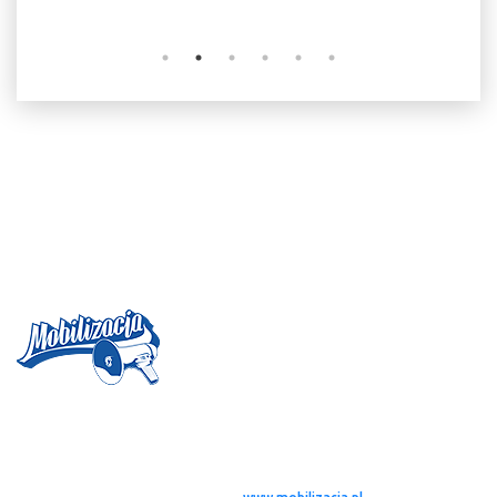
Magazyn MOBILIZACJA
jest projektem, którego idea zrodziła się w
połowie 2004 roku. Od tamtego czasu, zebraliśmy zespół młodych
twórców – dziennikarzy rozsianych po całej Polsce i nie tylko (Dublin,
Londyn), którzy w styczniu 2005 roku dostali możliwość publikowania