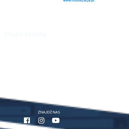
swoich tekstów na stronie serwisu
www.mobilizacja.pl
. W zamyśle miało
to być pismo w klasycznej – papierowej formie. Idąc jednak z duchem
czasu, dzięki możliwościom jakie daje dzisiaj Internet, zespół skupił się na
stworzeniu strony internetowej, będącej miejscem naszych rekomendacji
oraz serwisem informacyjnym.
Mapa strony
Strona Główna
Aktualności
Kontakt
Wydarzenia
Artykuły
ZNAJDŹ NAS