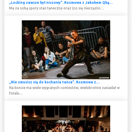
„Locking zawsze był niszowy”. Rozmowa z Jakubem Qbą…
Ma za sobą spory staż taneczny oraz (co się nieczęsto…
„Nie zmusisz się do kochania tańca”. Rozmowa z…
Na koncie ma wiele wygranych contestów, wielokrotnie zasiadał w
fotelu…