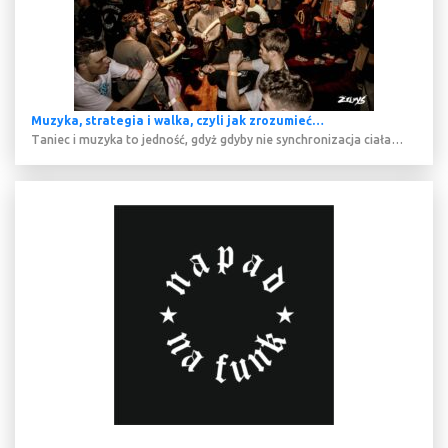
Muzyka, strategia i walka, czyli jak zrozumieć…
Taniec i muzyka to jedność, gdyż gdyby nie synchronizacja ciała…