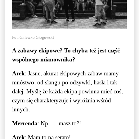
Fot. Gniewko Głogowski
A zabawy ekipowe? To chyba też jest część
wspólnego mianownika?
Arek
: Jasne, akurat ekipowych zabaw mamy
mnóstwo, od slangu po odzywki, hasła i tak
dalej. Myślę że każda ekipa powinna mieć coś,
czym się charakteryzuje i wyróżnia wśród
innych.
Merrenda
: Np. … masz to?!
Arek
: Mam to na serato!