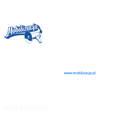
Magazyn MOBILIZACJA
jest projektem, którego idea zrodziła się w
połowie 2004 roku. Od tamtego czasu, zebraliśmy zespół młodych
twórców – dziennikarzy rozsianych po całej Polsce i nie tylko (Dublin,
Londyn), którzy w styczniu 2005 roku dostali możliwość publikowania
swoich tekstów na stronie serwisu
www.mobilizacja.pl
. W zamyśle miało
to być pismo w klasycznej – papierowej formie. Idąc jednak z duchem
czasu, dzięki możliwościom jakie daje dzisiaj Internet, zespół skupił się na
stworzeniu strony internetowej, będącej miejscem naszych rekomendacji
oraz serwisem informacyjnym.
Mapa strony
Strona Główna