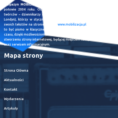
Magazyn MOBILIZACJA
jest projektem, którego idea zrodziła się w
połowie 2004 roku. Od tamtego czasu, zebraliśmy zespół młodych
twórców – dziennikarzy rozsianych po całej Polsce i nie tylko (Dublin,
Londyn), którzy w styczniu 2005 roku dostali możliwość publikowania
swoich tekstów na stronie serwisu
www.mobilizacja.pl
. W zamyśle miało
to być pismo w klasycznej – papierowej formie. Idąc jednak z duchem
czasu, dzięki możliwościom jakie daje dzisiaj Internet, zespół skupił się na
stworzeniu strony internetowej, będącej miejscem naszych rekomendacji
oraz serwisem informacyjnym.
Mapa strony
Strona Główna
Aktualności
Kontakt
Wydarzenia
Artykuły