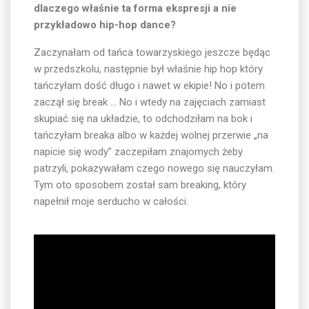
dlaczego właśnie ta forma ekspresji a nie
przykładowo hip-hop dance?
Zaczynałam od tańca towarzyskiego jeszcze będąc
w przedszkolu, następnie był właśnie hip hop który
tańczyłam dość długo i nawet w ekipie! No i potem
zaczął się break … No i wtedy na zajęciach zamiast
skupiać się na układzie, to odchodziłam na bok i
tańczyłam breaka albo w każdej wolnej przerwie „na
napicie się wody” zaczepiłam znajomych żeby
patrzyli, pokazywałam czego nowego się nauczyłam.
Tym oto sposobem został sam breaking, który
napełnił moje serducho w całości.