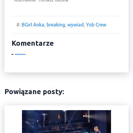
Rozmawiał: Tomasz Gezela
#:
BGirl Anka
,
breaking
,
wywiad
,
Yob Crew
Komentarze
Powiązane posty: