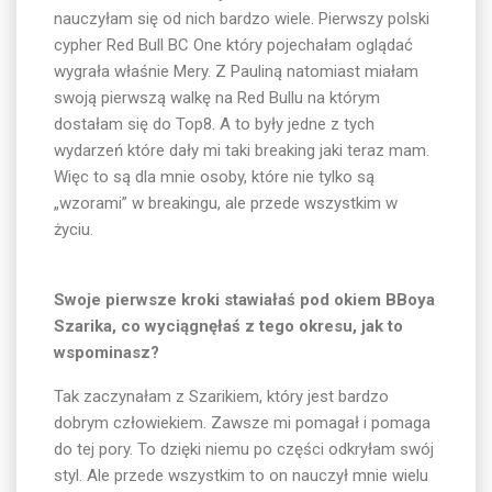
nauczyłam się od nich bardzo wiele. Pierwszy polski
cypher Red Bull BC One który pojechałam oglądać
wygrała właśnie Mery. Z Pauliną natomiast miałam
swoją pierwszą walkę na Red Bullu na którym
dostałam się do Top8. A to były jedne z tych
wydarzeń które dały mi taki breaking jaki teraz mam.
Więc to są dla mnie osoby, które nie tylko są
„wzorami” w breakingu, ale przede wszystkim w
życiu.
Swoje pierwsze kroki stawiałaś pod okiem BBoya
Szarika, co wyciągnęłaś z tego okresu, jak to
wspominasz?
Tak zaczynałam z Szarikiem, który jest bardzo
dobrym człowiekiem. Zawsze mi pomagał i pomaga
do tej pory. To dzięki niemu po części odkryłam swój
styl. Ale przede wszystkim to on nauczył mnie wielu