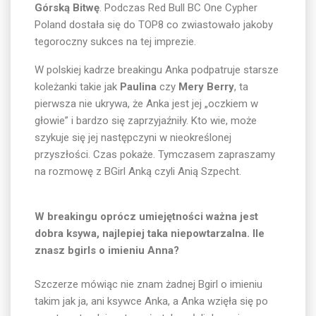
Górską Bitwę
. Podczas Red Bull BC One Cypher
Poland dostała się do TOP8 co zwiastowało jakoby
tegoroczny sukces na tej imprezie.
W polskiej kadrze breakingu Anka podpatruje starsze
koleżanki takie jak
Paulina
czy
Mery Berry
, ta
pierwsza nie ukrywa, że Anka jest jej „oczkiem w
głowie” i bardzo się zaprzyjaźniły. Kto wie, może
szykuje się jej następczyni w nieokreślonej
przyszłości. Czas pokaże. Tymczasem zapraszamy
na rozmowę z BGirl Anką czyli Anią Szpecht.
W breakingu oprócz umiejętności ważna jest
dobra ksywa, najlepiej taka niepowtarzalna. Ile
znasz bgirls o imieniu Anna?
Szczerze mówiąc nie znam żadnej Bgirl o imieniu
takim jak ja, ani ksywce Anka, a Anka wzięła się po