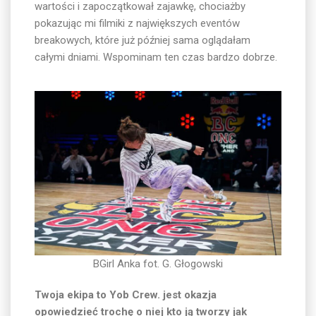
wartości i zapoczątkował zajawkę, chociażby
pokazując mi filmiki z największych eventów
breakowych, które już później sama oglądałam
całymi dniami. Wspominam ten czas bardzo dobrze.
BGirl Anka fot. G. Głogowski
Twoja ekipa to Yob Crew. jest okazja
opowiedzieć trochę o niej kto ją tworzy jak