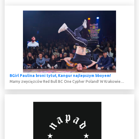
BGirl Paulina broni tytuł, Kangur najlepszym bboyem!
Mamy zwycięzców Red Bull BC One Cypher Poland! W Krakowie…