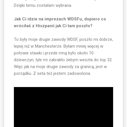
Dzięki temu zostałam wybrana.
Jak Ci idzie na imprezach WDSFu, dopiero co
wróciłaś z Hiszpanii jak Ci tam poszło?
To były moje drugie zawody WDSF, poszło mi dobrze,
lepiej niż w Manchesterze. Byłam mniej więcej w
połowie stawki i przede mną było około 10
dziewczyn, tyle mi zabrakło żebym weszła do top 32.
Więc jak na moje drugie zawody za granicą, jest w
porządku. Z seta też jestem zadowolona.