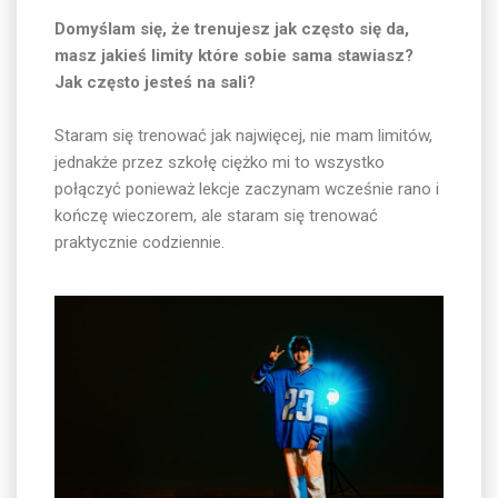
Domyślam się, że trenujesz jak często się da,
masz jakieś limity które sobie sama stawiasz?
Jak często jesteś na sali?
Staram się trenować jak najwięcej, nie mam limitów,
jednakże przez szkołę ciężko mi to wszystko
połączyć ponieważ lekcje zaczynam wcześnie rano i
kończę wieczorem, ale staram się trenować
praktycznie codziennie.