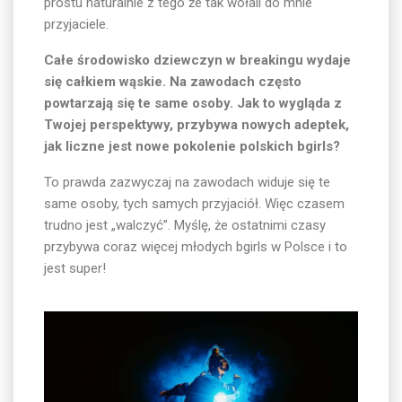
prostu naturalnie z tego że tak wołali do mnie
przyjaciele.
Całe środowisko dziewczyn w breakingu wydaje
się całkiem wąskie. Na zawodach często
powtarzają się te same osoby. Jak to wygląda z
Twojej perspektywy, przybywa nowych adeptek,
jak liczne jest nowe pokolenie polskich bgirls?
To prawda zazwyczaj na zawodach widuje się te
same osoby, tych samych przyjaciół. Więc czasem
trudno jest „walczyć”. Myślę, że ostatnimi czasy
przybywa coraz więcej młodych bgirls w Polsce i to
jest super!