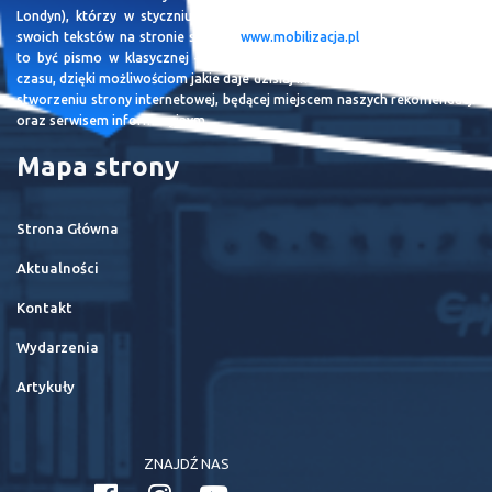
Londyn), którzy w styczniu 2005 roku dostali możliwość publikowania
swoich tekstów na stronie serwisu
www.mobilizacja.pl
. W zamyśle miało
to być pismo w klasycznej – papierowej formie. Idąc jednak z duchem
czasu, dzięki możliwościom jakie daje dzisiaj Internet, zespół skupił się na
stworzeniu strony internetowej, będącej miejscem naszych rekomendacji
oraz serwisem informacyjnym.
Mapa strony
Strona Główna
Aktualności
Kontakt
Wydarzenia
Artykuły
ZNAJDŹ NAS