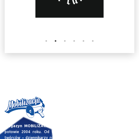
Magazyn MOBILIZACJA
jest projektem, którego idea zrodziła się w
połowie 2004 roku. Od tamtego czasu, zebraliśmy zespół młodych
twórców – dziennikarzy rozsianych po całej Polsce i nie tylko (Dublin,