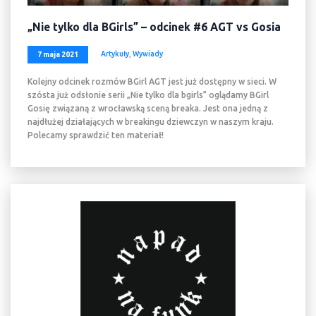
„Nie tylko dla BGirls” – odcinek #6 AGT vs Gosia
Artykuły
,
Wywiady
7 maja 2021
Kolejny odcinek rozmów BGirl AGT jest już dostępny w sieci. W
szósta już odsłonie serii „Nie tylko dla bgirls” oglądamy BGirl
Gosię związaną z wrocławską sceną breaka. Jest ona jedną z
najdłużej działających w breakingu dziewczyn w naszym kraju.
Polecamy sprawdzić ten materiał!